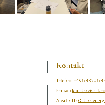
Kontakt
Telefon:
+49178850178
E-mail:
kunstkreis-ab
Anschrift:
Osterriederg