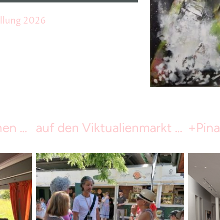
llung 2026
n ...
auf den Viktualienmarkt ...
+Pina