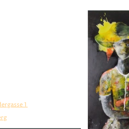
r
chen wir Sommerpause
mber-Stammtisch verschiebt
lamoos um 1 Woche.
us-Passage
dergasse 1
erg