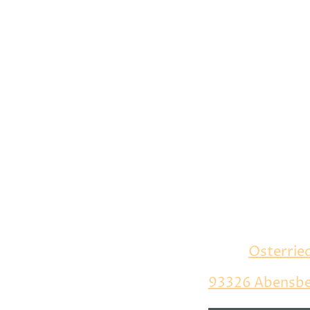
im Atelie
Im August ma
und der Septe
sich wegen Gil
in der Aventin
in der
Osterrie
93326 Abensb