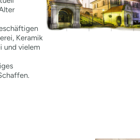
tuell
Alter
eschäftigen
uerei, Keramik
i und vielem
tiges
Schaffen.