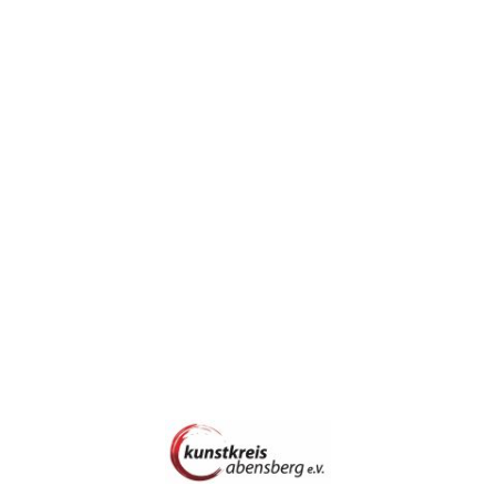
dra Kieslinger
 Vorstand