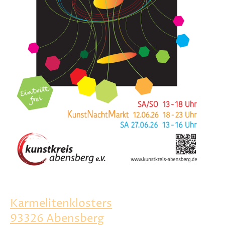
im Kreuzgang des
Karmelitenklosters
93326 Abensberg